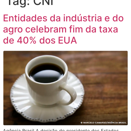
Tag:
CNI
Entidades da indústria e do
agro celebram fim da taxa
de 40% dos EUA
Agência Brasil A decisão do presidente dos Estados