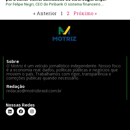
Por Felipe Negri, CEO do Pinbank O sistema financeiro…
« Anterior
1
2
Próximo »
Sobre
O Motriz é um veículo jornalístico independente. Nosso foco
é a economia real: dados, políticas públicas e negócios que
movem o país. Trabalhamos com rigor, transparência e
correções públicas quando necessário.
Redação
redacao@motrizbrasil.com.br
Nossas Redes