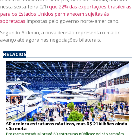
nesta sexta-feira (21)
que 22% das exportações brasileiras
para os Estados Unidos permanecem sujeitas às
sobretaxas
impostas pelo governo norte-americano.
Segundo Alckmin, a nova decisão representa o maior
avanço até agora nas negociações bilaterais.
RELACIONADOS
SP acelera estruturas náuticas, mas R$ 21 bilhões ainda
são meta
Programa estadual prevê 60 estruturas públicas; edição também