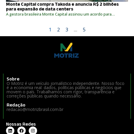
Monte Capital compra Takoda e anuncia R$ 2 bilhões
para expansão de data centers
A gestora brasileira Monte Capital assinou um acordo para…
1
2
3
…
5
Sobre
O Motriz é um veículo jornalístico independente. Nosso foco
é a economia real: dados, políticas públicas e negócios que
movem o país. Trabalhamos com rigor, transparência e
correções públicas quando necessário.
Redação
redacao@motrizbrasil.com.br
Nossas Redes