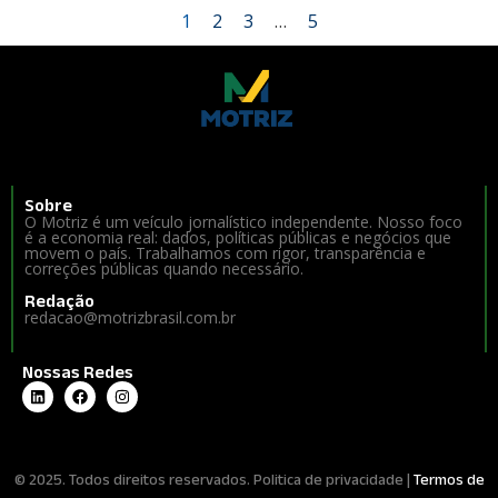
1
2
3
…
5
Sobre
O Motriz é um veículo jornalístico independente. Nosso foco
é a economia real: dados, políticas públicas e negócios que
movem o país. Trabalhamos com rigor, transparência e
correções públicas quando necessário.
Redação
redacao@motrizbrasil.com.br
Nossas Redes
© 2025. Todos direitos reservados. Politica de privacidade |
Termos de