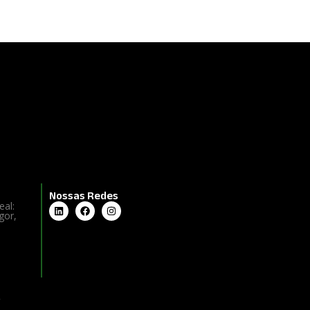
Nossas Redes
eal:
gor,
o