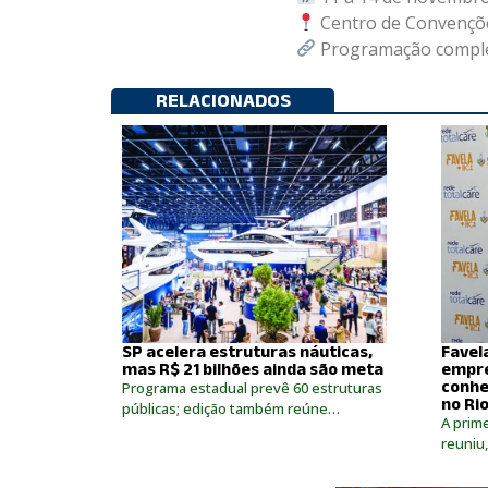
Centro de Convenções
Programação compl
RELACIONADOS
SP acelera estruturas náuticas,
Favel
mas R$ 21 bilhões ainda são meta
empre
conhe
Programa estadual prevê 60 estruturas
no Ri
públicas; edição também reúne…
A prime
reuniu