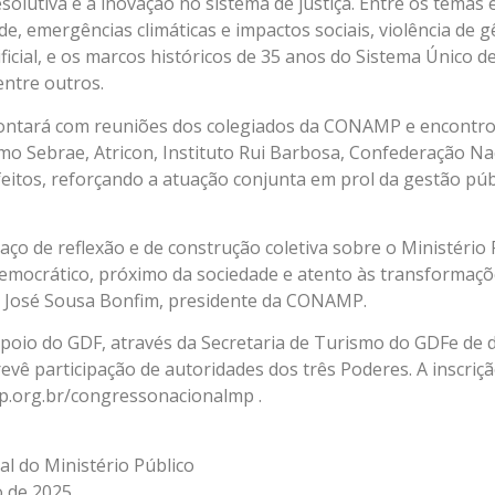
solutiva e a inovação no sistema de justiça. Entre os temas
e, emergências climáticas e impactos sociais, violência de 
tificial, e os marcos históricos de 35 anos do Sistema Único 
entre outros.
ontará com reuniões dos colegiados da CONAMP e encontros
mo Sebrae, Atricon, Instituto Rui Barbosa, Confederação Na
eitos, reforçando a atuação conjunta em prol da gestão públ
ço de reflexão e de construção coletiva sobre o Ministério
emocrático, próximo da sociedade e atento às transformaçõ
sio José Sousa Bonfim, presidente da CONAMP.
poio do GDF, através da Secretaria de Turismo do GDFe de di
revê participação de autoridades dos três Poderes. A inscriçã
mp.org.br/congressonacionalmp .
l do Ministério Público
 de 2025