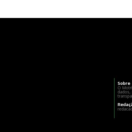
Sobre
O Motri
dados, 
transpa
Redaç
redaca