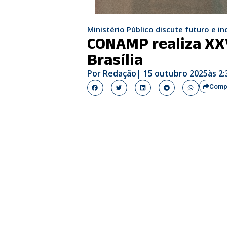
Ministério Público discute futuro e 
CONAMP realiza XXV
Brasília
Por
Redação
|
15 outubro 2025
às
2:
Compa