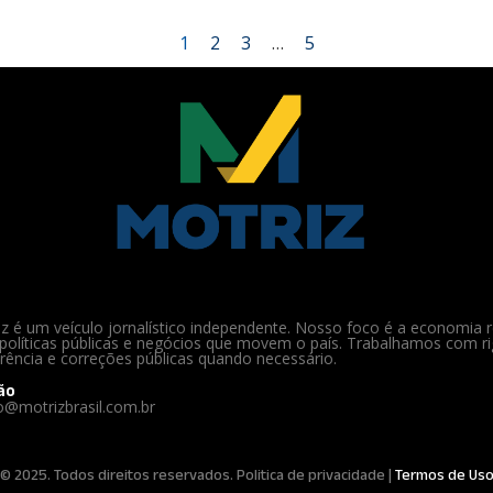
1
2
3
…
5
z é um veículo jornalístico independente. Nosso foco é a economia r
políticas públicas e negócios que movem o país. Trabalhamos com ri
rência e correções públicas quando necessário.
ão
o@motrizbrasil.com.br
© 2025. Todos direitos reservados. Politica de privacidade |
Termos de Us