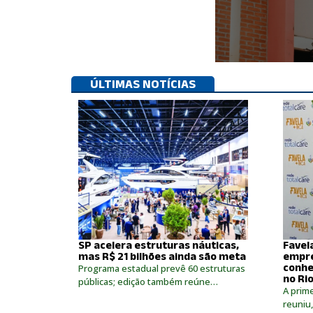
ÚLTIMAS NOTÍCIAS
SP acelera estruturas náuticas,
Favel
mas R$ 21 bilhões ainda são meta
empre
conhe
Programa estadual prevê 60 estruturas
no Ri
públicas; edição também reúne…
A prime
reuniu