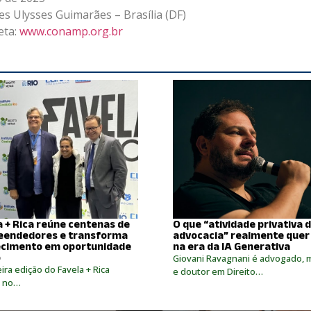
 Ulysses Guimarães – Brasília (DF)
eta:
www.conamp.org.br
a + Rica reúne centenas de
O que “atividade privativa 
endedores e transforma
advocacia” realmente quer
cimento em oportunidade
na era da IA Generativa
o
Giovani Ravagnani é advogado, 
ira edição do Favela + Rica
e doutor em Direito…
, no…