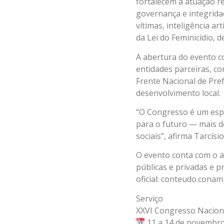
fortalecem a atuação re
governança e integridad
vítimas, inteligência ar
da Lei do Feminicídio, d
A abertura do evento c
entidades parceiras, co
Frente Nacional de Pref
desenvolvimento local.
“O Congresso é um espa
para o futuro — mais d
sociais”, afirma Tarcí
O evento conta com o a
públicas e privadas e p
oficial: conteudo.cona
Serviço
XXVI Congresso Naciona
11 a 14 de novembro