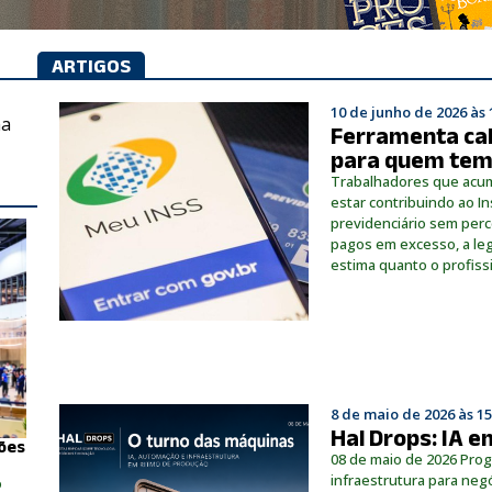
ARTIGOS
10 de junho de 2026 às 
ma
Ferramenta calc
para quem tem
Trabalhadores que acum
estar contribuindo ao In
previdenciário sem perce
pagos em excesso, a leg
estima quanto o profissi
8 de maio de 2026 às 15
Hal Drops: IA e
hões
08 de maio de 2026 Prog
infraestrutura para negó
o