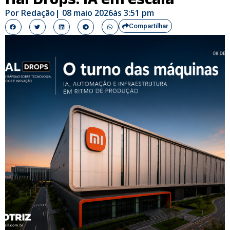
Por
Redação
|
08 maio 2026
às
3:51 pm
Compartilhar