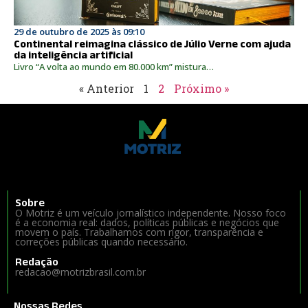
29 de outubro de 2025 às 09:10
Continental reimagina clássico de Júlio Verne com ajuda
da inteligência artificial
Livro “A volta ao mundo em 80.000 km” mistura…
« Anterior
1
2
Próximo »
Sobre
O Motriz é um veículo jornalístico independente. Nosso foco
é a economia real: dados, políticas públicas e negócios que
movem o país. Trabalhamos com rigor, transparência e
correções públicas quando necessário.
Redação
redacao@motrizbrasil.com.br
Nossas Redes