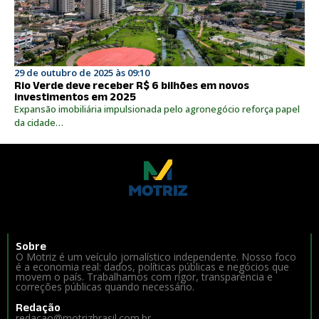
29 de outubro de 2025 às 09:10
Rio Verde deve receber R$ 6 bilhões em novos
investimentos em 2025
Expansão imobiliária impulsionada pelo agronegócio reforça papel
da cidade…
Sobre
O Motriz é um veículo jornalístico independente. Nosso foco
é a economia real: dados, políticas públicas e negócios que
movem o país. Trabalhamos com rigor, transparência e
correções públicas quando necessário.
Redação
redacao@motrizbrasil.com.br