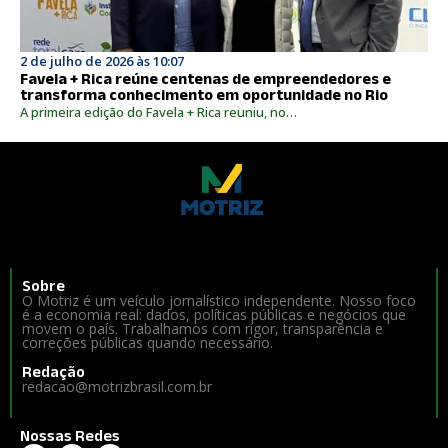
2 de julho de 2026 às 10:07
Favela + Rica reúne centenas de empreendedores e
transforma conhecimento em oportunidade no Rio
A primeira edição do Favela + Rica reuniu, no…
Sobre
O Motriz é um veículo jornalístico independente. Nosso foco
é a economia real: dados, políticas públicas e negócios que
movem o país. Trabalhamos com rigor, transparência e
correções públicas quando necessário.
Redação
redacao@motrizbrasil.com.br
Nossas Redes