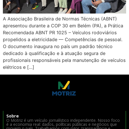
A Associação Brasileira de Normas Técnicas (ABNT)
apresentou durante a COP 30 em Belém (PA), a Prática
Recomendada ABNT PR 1025 – Veículos rodoviários
propelidos a eletricidade — Competências de pessoal.
O documento inaugura no país um padrão técnico
dedicado à qualificação e à atuação segura de
profissionais responsáveis pela manutenção de veículos
elétricos e […]
Sobre
O Motriz é um veículo jornalístico independente. Nosso foco
é a economia real: dados, políticas públicas e negócios que
movem o país. Trabalhamos com rigor, transparência e