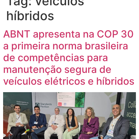
Tag:
veículos
híbridos
ABNT apresenta na COP 30
a primeira norma brasileira
de competências para
manutenção segura de
veículos elétricos e híbridos