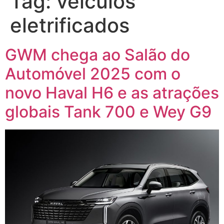
Tag:
veículos
eletrificados
GWM chega ao Salão do
Automóvel 2025 com o
novo Haval H6 e as atrações
globais Tank 700 e Wey G9