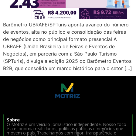
Barômetro UBRAFE/SPTuris aponta avanço do número
de eventos, alta no público e consolidação das feiras
de negócios como principal formato presencial A
UBRAFE (União Brasileira de Feiras e Eventos de
Negócios), em parceria com a São Paulo Turismo
(SPTuris), divulga a edição 2025 do Barômetro Eventos
B2B, que consolida um marco histórico para o setor […]
Sobre
O Motriz é um veículo jornalístico independente. Nosso foco
é a economia real: dados, políticas públicas e negócios que
movem o país. Trabalhamos com rigor, transparência e