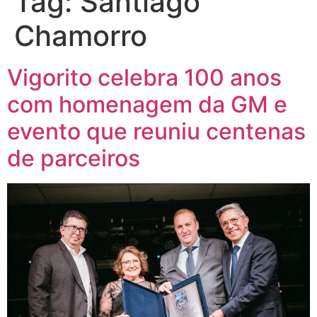
Tag:
Santiago
Chamorro
Vigorito celebra 100 anos
com homenagem da GM e
evento que reuniu centenas
de parceiros