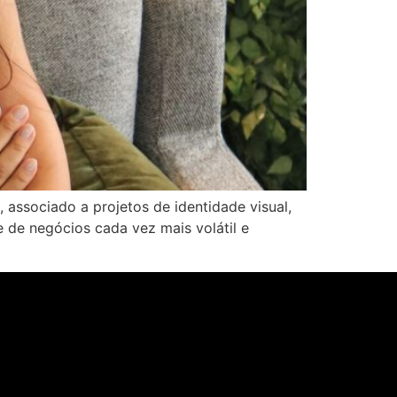
 associado a projetos de identidade visual,
e de negócios cada vez mais volátil e