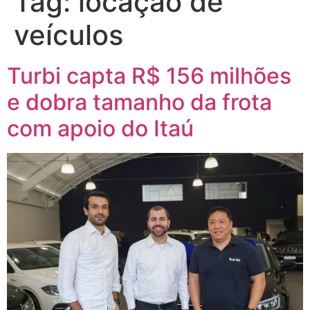
Tag:
locação de
veículos
Turbi capta R$ 156 milhões
e dobra tamanho da frota
com apoio do Itaú