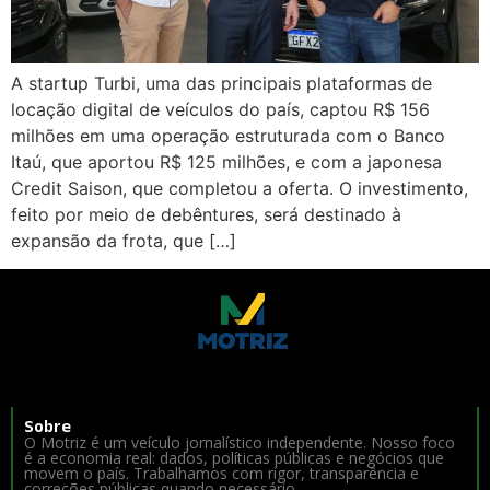
A startup Turbi, uma das principais plataformas de
locação digital de veículos do país, captou R$ 156
milhões em uma operação estruturada com o Banco
Itaú, que aportou R$ 125 milhões, e com a japonesa
Credit Saison, que completou a oferta. O investimento,
feito por meio de debêntures, será destinado à
expansão da frota, que […]
Sobre
O Motriz é um veículo jornalístico independente. Nosso foco
é a economia real: dados, políticas públicas e negócios que
movem o país. Trabalhamos com rigor, transparência e
correções públicas quando necessário.