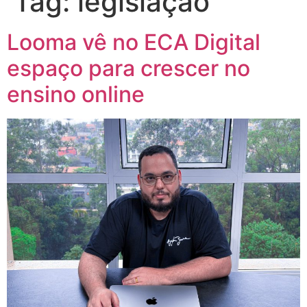
Tag:
legislação
Looma vê no ECA Digital
espaço para crescer no
ensino online