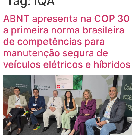
Tag:
IQA
ABNT apresenta na COP 30
a primeira norma brasileira
de competências para
manutenção segura de
veículos elétricos e híbridos