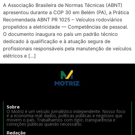
A Associação Brasileira de Normas Técnicas (ABNT)
apresentou durante a COP 30 em Belém (PA), a Prática
Recomendada ABNT PR 1025 – Veículos rodoviários
propelidos a eletricidade — Competências de pessoal.
O documento inaugura no país um padrão técnico
dedicado à qualificação e à atuação segura de
profissionais responsáveis pela manutenção de veículos
elétricos e […]
Sobre
O Motriz é um veículo jornalístico independente. Nosso foco
é a economia real: dados, políticas públicas e negócios que
movem o país. Trabalhamos com rigor, transparência e
correções públicas quando necessário.
Redação