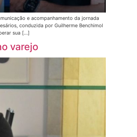
 comunicação e acompanhamento da jornada
resários, conduzida por Guilherme Benchimol
perar sua […]
o varejo