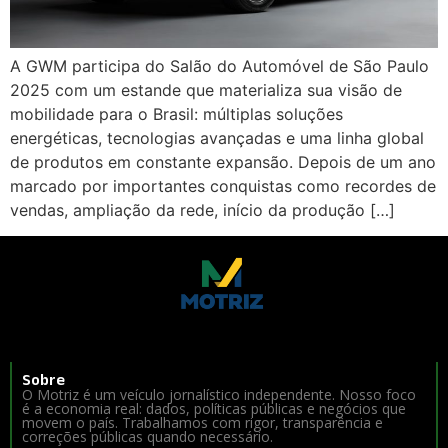
A GWM participa do Salão do Automóvel de São Paulo
2025 com um estande que materializa sua visão de
mobilidade para o Brasil: múltiplas soluções
energéticas, tecnologias avançadas e uma linha global
de produtos em constante expansão. Depois de um ano
marcado por importantes conquistas como recordes de
vendas, ampliação da rede, início da produção […]
Sobre
O Motriz é um veículo jornalístico independente. Nosso foco
é a economia real: dados, políticas públicas e negócios que
movem o país. Trabalhamos com rigor, transparência e
correções públicas quando necessário.