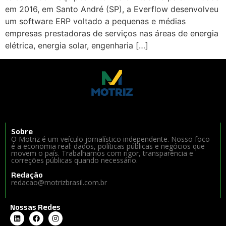
em 2016, em Santo André (SP), a Everflow desenvolveu
um software ERP voltado a pequenas e médias
empresas prestadoras de serviços nas áreas de energia
elétrica, energia solar, engenharia […]
Sobre
O Motriz é um veículo jornalístico independente. Nosso foco
é a economia real: dados, políticas públicas e negócios que
movem o país. Trabalhamos com rigor, transparência e
correções públicas quando necessário.
Redação
redacao@motrizbrasil.com.br
Nossas Redes