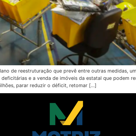
lano de reestruturação que prevê entre outras medidas, u
deficitárias e a venda de imóveis da estatal que podem ren
ões, parar reduzir o déficit, retomar […]