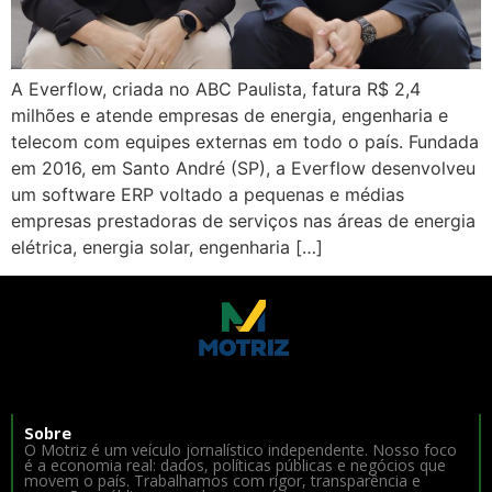
A Everflow, criada no ABC Paulista, fatura R$ 2,4
milhões e atende empresas de energia, engenharia e
telecom com equipes externas em todo o país. Fundada
em 2016, em Santo André (SP), a Everflow desenvolveu
um software ERP voltado a pequenas e médias
empresas prestadoras de serviços nas áreas de energia
elétrica, energia solar, engenharia […]
Sobre
O Motriz é um veículo jornalístico independente. Nosso foco
é a economia real: dados, políticas públicas e negócios que
movem o país. Trabalhamos com rigor, transparência e