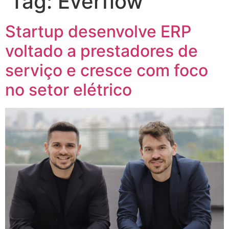
Tag:
Everflow
Startup desenvolve ERP
voltado a prestadores de
serviço e cresce com foco
no setor elétrico