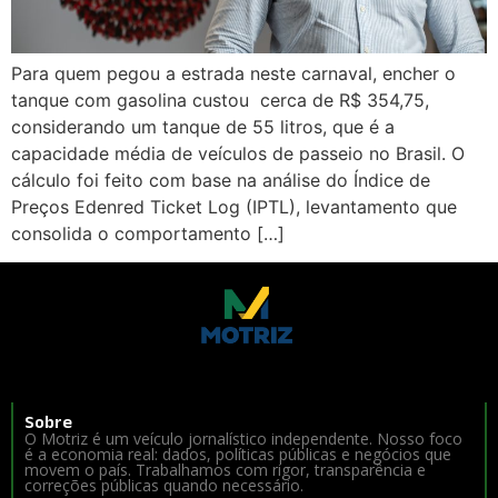
Para quem pegou a estrada neste carnaval, encher o
tanque com gasolina custou cerca de R$ 354,75,
considerando um tanque de 55 litros, que é a
capacidade média de veículos de passeio no Brasil. O
cálculo foi feito com base na análise do Índice de
Preços Edenred Ticket Log (IPTL), levantamento que
consolida o comportamento […]
Sobre
O Motriz é um veículo jornalístico independente. Nosso foco
é a economia real: dados, políticas públicas e negócios que
movem o país. Trabalhamos com rigor, transparência e
correções públicas quando necessário.