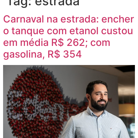
Tag:
estrada
Carnaval na estrada: encher
o tanque com etanol custou
em média R$ 262; com
gasolina, R$ 354