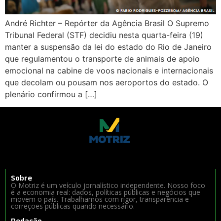
André Richter – Repórter da Agência Brasil O Supremo
Tribunal Federal (STF) decidiu nesta quarta-feira (19)
manter a suspensão da lei do estado do Rio de Janeiro
que regulamentou o transporte de animais de apoio
emocional na cabine de voos nacionais e internacionais
que decolam ou pousam nos aeroportos do estado. O
plenário confirmou a […]
Sobre
O Motriz é um veículo jornalístico independente. Nosso foco
é a economia real: dados, políticas públicas e negócios que
movem o país. Trabalhamos com rigor, transparência e
correções públicas quando necessário.
Redação