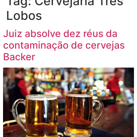
Tag:
Cervejaria Três
Lobos
Juiz absolve dez réus da
contaminação de cervejas
Backer