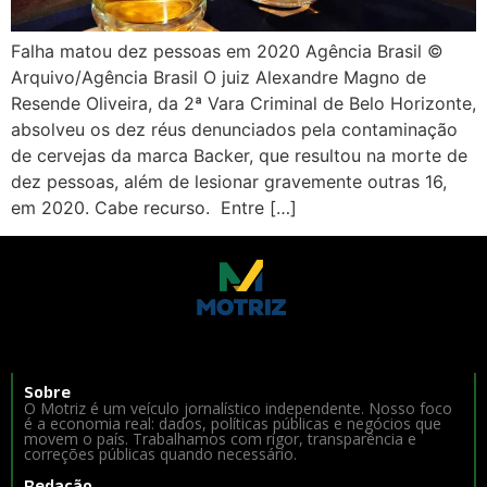
Falha matou dez pessoas em 2020 Agência Brasil ©
Arquivo/Agência Brasil O juiz Alexandre Magno de
Resende Oliveira, da 2ª Vara Criminal de Belo Horizonte,
absolveu os dez réus denunciados pela contaminação
de cervejas da marca Backer, que resultou na morte de
dez pessoas, além de lesionar gravemente outras 16,
em 2020. Cabe recurso. Entre […]
Sobre
O Motriz é um veículo jornalístico independente. Nosso foco
é a economia real: dados, políticas públicas e negócios que
movem o país. Trabalhamos com rigor, transparência e
correções públicas quando necessário.
Redação