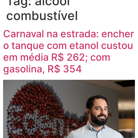
Tag:
álcool
combustível
Carnaval na estrada: encher
o tanque com etanol custou
em média R$ 262; com
gasolina, R$ 354