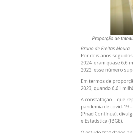
Proporção de traba
Bruno de Freitas Moura –
Por dois anos seguidos
2024, eram quase 6,6 m
2022, esse número supe
Em termos de proporção
2023, quando 6,61 milh
A constatação – que re
pandemia de covid-19 –
(Pnad Contínua), divulga
e Estatística (IBGE).
O estudo traz dados an