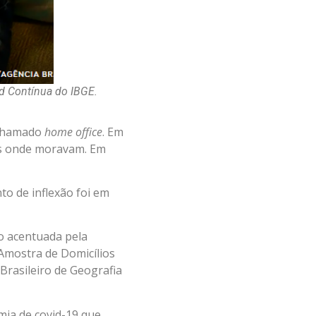
d Contínua do IBGE.
 chamado
home office
. Em
ais onde moravam. Em
to de inflexão foi em
o acentuada pela
 Amostra de Domicílios
 Brasileiro de Geografia
mia de covid-19 que