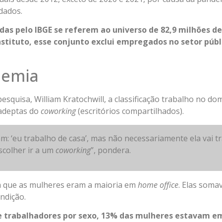
 dados.
das pelo IBGE se referem ao universo de 82,9 milhões d
instituto, esse conjunto exclui empregados no setor públ
demia
squisa, William Kratochwill, a classificação trabalho no domi
adeptas do
coworking
(escritórios compartilhados).
am: ‘eu trabalho de casa’, mas não necessariamente ela vai 
scolher ir a um
coworking
”, pondera.
 que as mulheres eram a maioria em
home office
. Elas soma
ndição.
e trabalhadores por sexo, 13% das mulheres estavam 