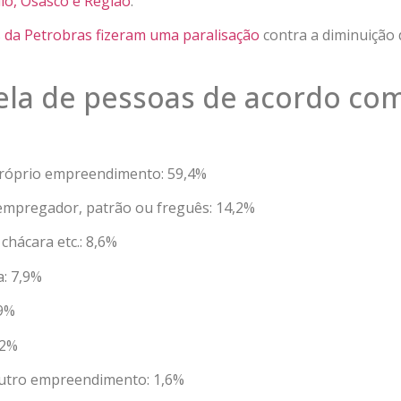
ulo, Osasco e Região
.
 da Petrobras fizeram uma paralisação
contra a diminuição 
ela de pessoas de acordo com
próprio empreendimento: 59,4%
 empregador, patrão ou freguês: 14,2%
 chácara etc.: 8,6%
a: 7,9%
,9%
,2%
outro empreendimento: 1,6%