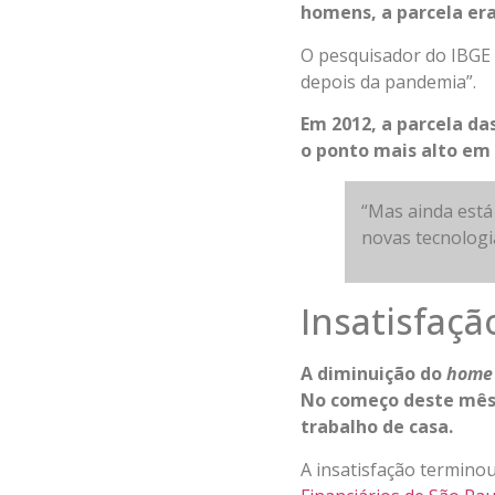
homens, a parcela er
O pesquisador do IBGE 
depois da pandemia”.
Em 2012, a parcela da
o ponto mais alto em 
“Mas ainda está
novas tecnologia
Insatisfaçã
A diminuição do
home 
No começo deste mês,
trabalho de casa.
A insatisfação termino