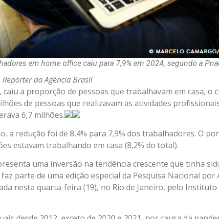
lhadores em home office caiu para 7,9% em 2024, segundo a Pna
 Repórter da Agência Brasil
, caiu a proporção de pessoas que trabalhavam em casa, o
ilhões de pessoas que realizavam as atividades profission
rava 6,7 milhões.
, a redução foi de 8,4% para 7,9% dos trabalhadores. O pon
ões estavam trabalhando em casa (8,2% do total).
presenta uma inversão na tendência crescente que tinha sid
 faz parte de uma edição especial da Pesquisa Nacional por
da nesta quarta-feira (19), no Rio de Janeiro, pelo Instituto
uais desde 2012, exceto de 2020 e 2021, por causa da pande