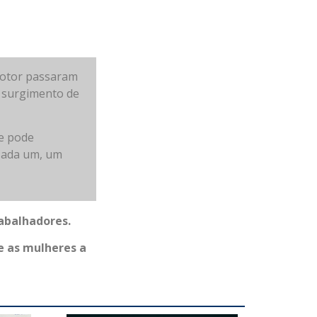
motor passaram
o surgimento de
se pode
 Cada um, um
rabalhadores.
e as mulheres a