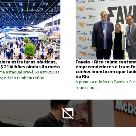
elera estruturas náuticas,
Favela + Rica reúne centen
$ 21 bilhões ainda são meta
empreendedores e transf
conhecimento em oportuni
ma estadual prevê 60 estruturas
no Rio
as; edição também reúne…
A primeira edição do Favela + Ric
reuniu, no…