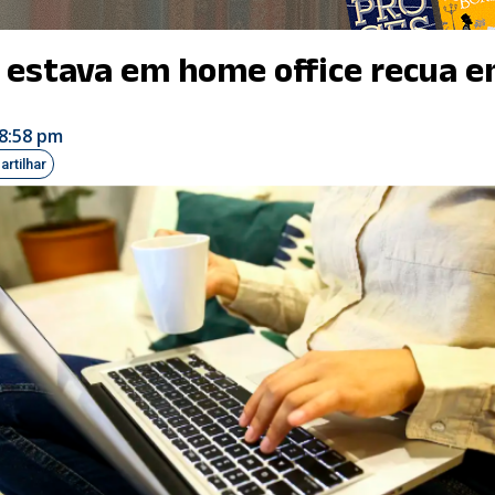
estava em home office recua e
8:58 pm
rtilhar