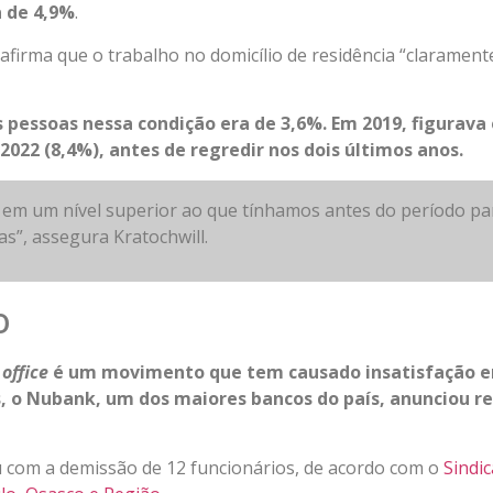
a de 4,9%
.
afirma que o trabalho no domicílio de residência “claramen
s pessoas nessa condição era de 3,6%. Em 2019, figurav
2022 (8,4%), antes de regredir nos dois últimos anos.
 em um nível superior ao que tínhamos antes do período p
s”, assegura Kratochwill.
o
office
é um movimento que tem causado insatisfação 
 o Nubank, um dos maiores bancos do país, anunciou r
u com a demissão de 12 funcionários, de acordo com o
Sindi