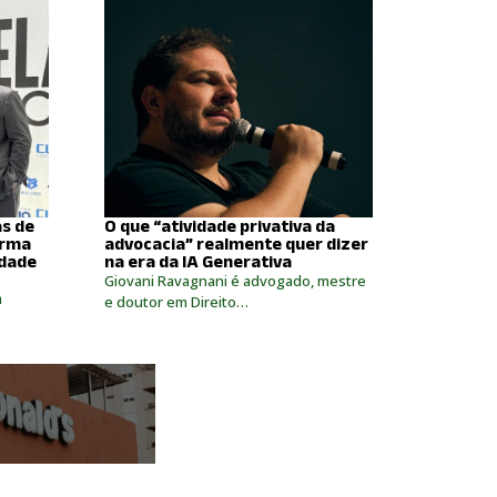
as de
O que “atividade privativa da
orma
advocacia” realmente quer dizer
dade
na era da IA Generativa
Giovani Ravagnani é advogado, mestre
a
e doutor em Direito…