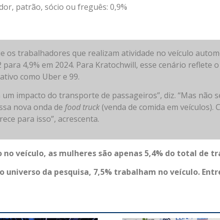
or, patrão, sócio ou freguês: 0,9%
e os trabalhadores que realizam atividade no veículo auto
 para 4,9% em 2024. Para Kratochwill, esse cenário reflete 
cativo como Uber e 99.
 um impacto do transporte de passageiros”, diz. “Mas não 
essa nova onda de
food truck
(venda de comida em veículos).
ece para isso”, acrescenta.
 no veículo, as mulheres são apenas 5,4% do total de t
 universo da pesquisa, 7,5% trabalham no veículo. Entr