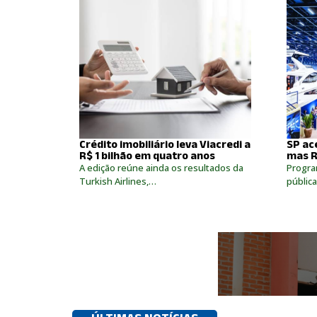
Crédito imobiliário leva Viacredi a
SP ac
R$ 1 bilhão em quatro anos
mas R
A edição reúne ainda os resultados da
Progra
Turkish Airlines,…
públic