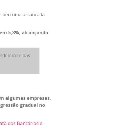
te deu uma arrancada
a em 5,8%, alcançando
andêmico e das
em algumas empresas.
egressão gradual no
cato dos Bancários e