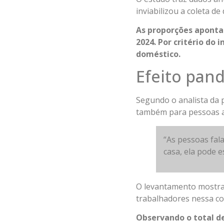
inviabilizou a coleta de
As proporções aponta
2024. Por critério do 
doméstico.
Efeito pan
Segundo o analista da pe
também para pessoas 
“As pessoas fal
casa, ela pode e
O levantamento mostra
trabalhadores nessa co
Observando o total d