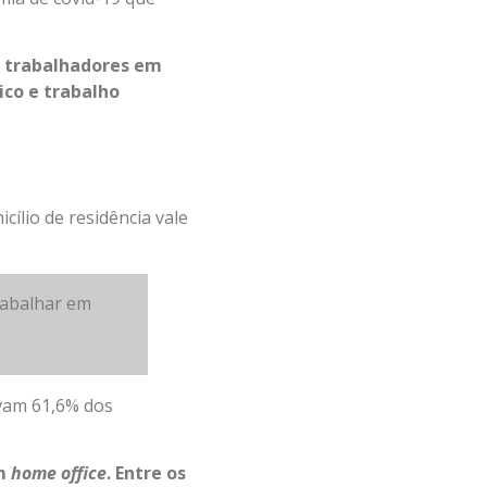
e trabalhadores em
ico e trabalho
cílio de residência vale
trabalhar em
vam 61,6% dos
em
home office
. Entre os