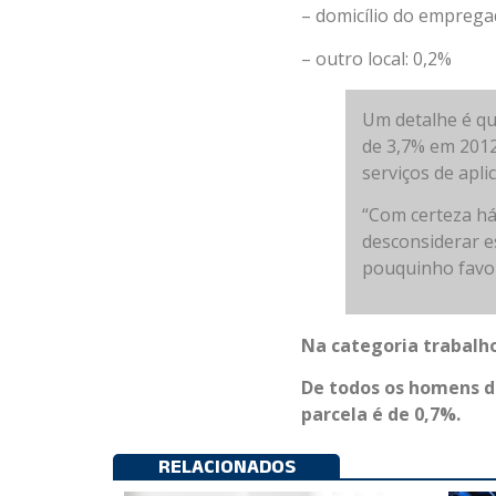
– domicílio do empregad
– outro local: 0,2%
Um detalhe é qu
de 3,7% em 2012
serviços de apli
“Com certeza há
desconsiderar 
pouquinho favor
Na categoria trabalho
De todos os homens do
parcela é de 0,7%.
RELACIONADOS