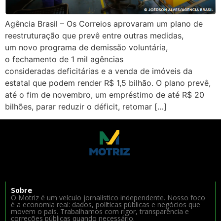
Agência Brasil – Os Correios aprovaram um plano de
reestruturação que prevê entre outras medidas,
um novo programa de demissão voluntária,
o fechamento de 1 mil agências
consideradas deficitárias e a venda de imóveis da
estatal que podem render R$ 1,5 bilhão. O plano prevê,
até o fim de novembro, um empréstimo de até R$ 20
bilhões, parar reduzir o déficit, retomar […]
Sobre
O Motriz é um veículo jornalístico independente. Nosso foco
é a economia real: dados, políticas públicas e negócios que
movem o país. Trabalhamos com rigor, transparência e
correções públicas quando necessário.